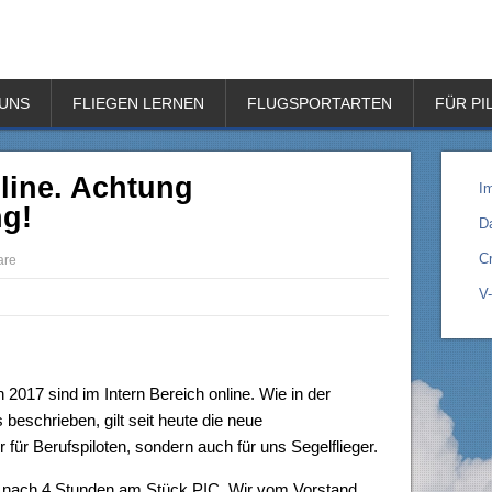
 UNS
FLIEGEN LERNEN
FLUGSPORTARTEN
FÜR PI
line. Achtung
I
g!
D
Cr
are
V
2017 sind im Intern Bereich online. Wie in der
beschrieben, gilt seit heute die neue
ür Berufspiloten, sondern auch für uns Segelflieger.
t nach 4 Stunden am Stück PIC. Wir vom Vorstand