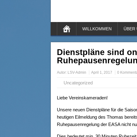
WILLKOMMEN
ÜBER
Dienstpläne sind on
Ruhepausenregelun
Autor:
LSV-Admin
April 1, 2017
0 Komment
Uncategorized
Liebe Vereinskameraden!
Unsere neuen Dienstpläne für die Saison 
heutigen Eilmeldung des Thomas bereits 
Ruhepausenregelung der EASA nicht nur f
Dies bedeutet min. 30 Minuten Ruhezei