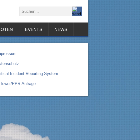
LOTEN
EVENTS
NEWS
mpressum
atenschutz
itical Incident Reporting System
-Tower/PPR-Anfrage